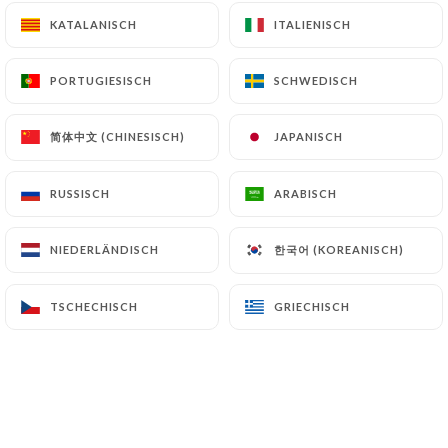
KATALANISCH
KATALANISCH
ITALIENISCH
ITALIENISCH
PORTUGIESISCH
PORTUGIESISCH
SCHWEDISCH
SCHWEDISCH
简体中文 (CHINESISCH)
简体中文 (CHINESISCH)
JAPANISCH
JAPANISCH
RUSSISCH
RUSSISCH
ARABISCH
ARABISCH
한국어 (KOREANISCH)
한국어 (KOREANISCH)
NIEDERLÄNDISCH
NIEDERLÄNDISCH
TSCHECHISCH
TSCHECHISCH
GRIECHISCH
GRIECHISCH