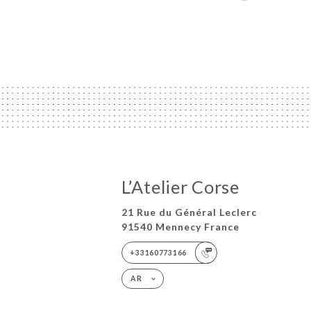
L’Atelier Corse
21 Rue du Général Leclerc
91540 Mennecy France
+33160773166
AR