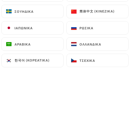
EL
ΜΕΝΟΎ
简体中文 (ΚΙΝΈΖΙΚΑ)
简体中文 (ΚΙΝΈΖΙΚΑ)
ΣΟΥΗΔΙΚΆ
ΣΟΥΗΔΙΚΆ
ΙΑΠΩΝΙΚΆ
ΙΑΠΩΝΙΚΆ
ΡΩΣΙΚΆ
ΡΩΣΙΚΆ
ΑΡΑΒΙΚΆ
ΑΡΑΒΙΚΆ
ΟΛΛΑΝΔΙΚΆ
ΟΛΛΑΝΔΙΚΆ
/
ΑΡΧΙΚΉ
ΤΎΠΟΣ
한국어 (ΚΟΡΕΆΤΙΚΑ)
한국어 (ΚΟΡΕΆΤΙΚΑ)
ΤΣΈΧΙΚΑ
ΤΣΈΧΙΚΑ
Τύπος