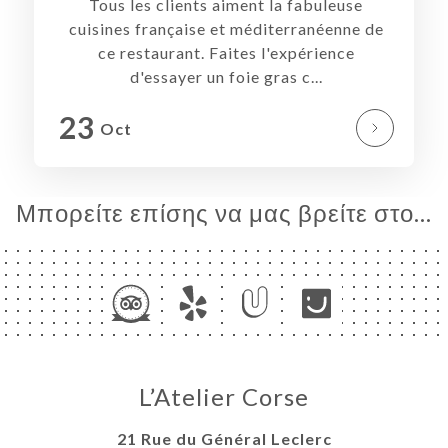
ΑΦΉ
Tous les clients aiment la fabuleuse
cuisines française et méditerranéenne de
ce restaurant. Faites l'expérience
d'essayer un foie gras c...
23
Oct
Μπορείτε επίσης να μας βρείτε στο...
L’Atelier Corse
21 Rue du Général Leclerc