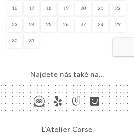
MŮ
VOVAT
DNAT
ERIE
ENZE
ÍDKA
SK
Najdete nás také na...
TAKT
L’Atelier Corse