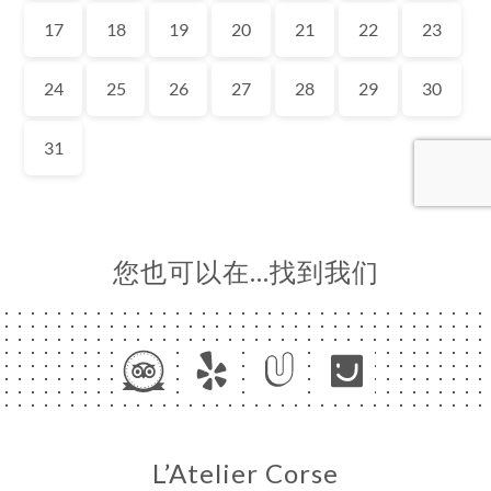
页
订
单
库
价
单
闻
系
您也可以在…找到我们
L’Atelier Corse