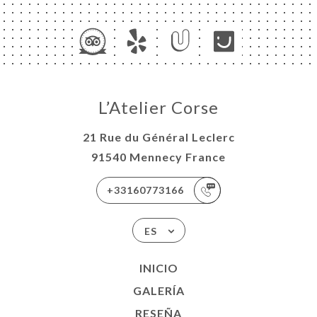
CIO
ERVA
L’Atelier Corse
IDO
21 Rue du Général Leclerc
ERÍA
91540 Mennecy France
EÑA
NÚ
+33160773166
NSA
ES
ACTO
INICIO
GALERÍA
RESEÑA