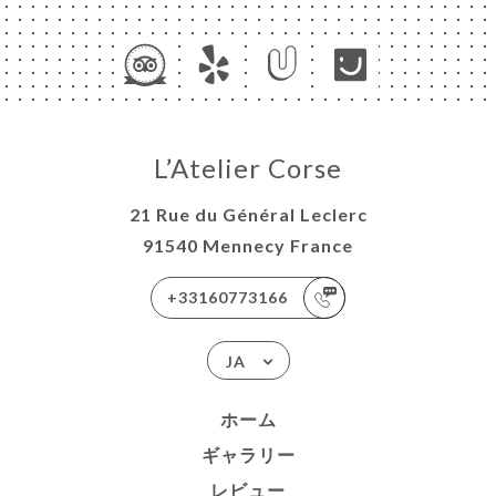
ー
約
文
ャ
L’Atelier Corse
リ
21 Rue du Général Leclerc
91540 Mennecy France
ビ
ー
+33160773166
ニ
ー
JA
レ
ホーム
絡
ギャラリー
レビュー