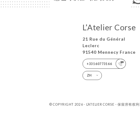
L’Atelier Corse
21 Rue du Général
Leclerc
91540 Mennecy France
+33160773166
ZH
© COPYRIGHT 2026 - L’ATELIER CORSE - 保留所有权利